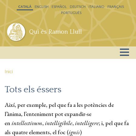
Vés al contingut
CATALÁ
ENGLISH
ESPAÑOL
DEUTSCH
ITALIANO
FRANÇAIS
PORTUGUÊS
Qui és Ramon Llull
Inici
Tots els éssers
Així, per exemple, pel que fa a les potències de
l’ànima, l’enteniment pot expandir-se
en
intellectivum
,
intelligibile
,
intelligere
; i, pel que fa
als quatre elements, el foc (
ignis
)