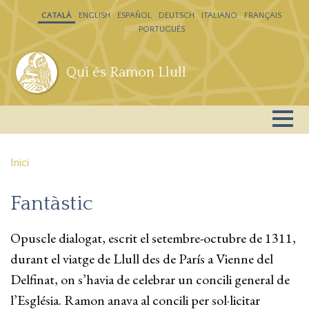
Vés al contingut
CATALÁ
ENGLISH
ESPAÑOL
DEUTSCH
ITALIANO
FRANÇAIS
PORTUGUÊS
Qui és Ramon Llull
Inici
Fantàstic
Opuscle dialogat, escrit el setembre-octubre de 1311,
durant el viatge de Llull des de París a Vienne del
Delfinat, on s’havia de celebrar un concili general de
l’Església. Ramon anava al concili per sol·licitar