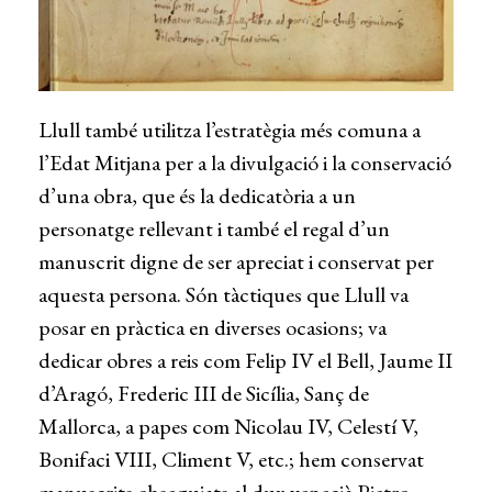
Llull també utilitza l’estratègia més comuna a
l’Edat Mitjana per a la divulgació i la conservació
d’una obra, que és la dedicatòria a un
personatge rellevant i també el regal d’un
manuscrit digne de ser apreciat i conservat per
aquesta persona. Són tàctiques que Llull va
posar en pràctica en diverses ocasions; va
dedicar obres a reis com Felip IV el Bell, Jaume II
d’Aragó, Frederic III de Sicília, Sanç de
Mallorca, a papes com Nicolau IV, Celestí V,
Bonifaci VIII, Climent V, etc.; hem conservat
manuscrits obsequiats al dux venecià Pietro