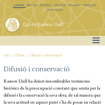
Vés al contingut
CATALÁ
ENGLISH
ESPAÑOL
DEUTSCH
ITALIANO
FRANÇAIS
PORTUGUÊS
Qui és Ramon Llull
Inici
Obres
Difusió i conservació
Difusió i conservació
Ramon Llull ha deixat innombrables testimonis
històrics de la preocupació constant que sentia per la
difusió i la conservació la seva obra; de tal manera que
la seva actitud en aquest punt s’ha de posar en relació