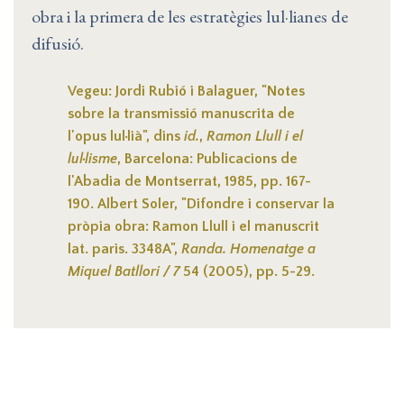
obra i la primera de les estratègies lul·lianes de
difusió.
Vegeu: Jordi Rubió i Balaguer, "Notes
sobre la transmissió manuscrita de
l'opus lul·lià", dins
id.
,
Ramon Llull i el
lul·lisme
, Barcelona: Publicacions de
l'Abadia de Montserrat, 1985, pp. 167-
190. Albert Soler, "Difondre i conservar la
pròpia obra: Ramon Llull i el manuscrit
lat. paris. 3348A",
Randa. Homenatge a
Miquel Batllori / 7
54 (2005), pp. 5-29.