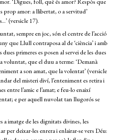
l’amor. ‘Digues, foll, què és amor? Respòs que
s prop amor: a llibertat, o a servitud’
.’ (versicle 17).
untat, sempre en joc, són el centre de l’acció
uny que Llull contraposa al de ‘ciència’ i amb
 dues primeres es posen al servei de les dues
i la voluntat, que el duu a terme: ‘Demanà
eniment a son amat, que la volentat’ (versicle
ar del misteri diví, l’enteniment es retira i
s entre l’amic e l’amat; e feu-lo enaixí
olentat; e per aquell nuvolat tan llugorós se
 a imatge de les dignitats divines, les
r per deixar-les enrera i enlairar-se vers Déu: