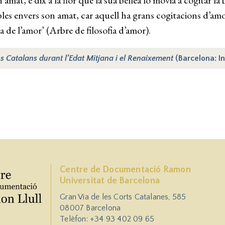
amat, e dix a la flor que la sua bellea lo movia a cogitar la b
bles envers son amat, car aquell ha grans cogitacions d’am
ia de l’amor’ (Arbre de filosofia d’amor).
s Catalans durant l’Edat Mitjana i el Renaixement
(Barcelona: In
Centre de Documentació Ramon
Universitat de Barcelona
Gran Via de les Corts Catalanes, 585
08007 Barcelona
Telèfon: +34 93 402 09 65