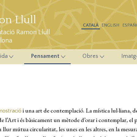
n Llull
CATALÁ
ENGLISH
ESPAÑ
ació Ramon Llull
elona
ida
Pensament
Obres
Imatg
i una art de contemplació. La mística lul·liana, d
ostració
 l’Art i és bàsicament un mètode d’orar i contemplar, el pal
en llur mútua circularitat, les unes en les altres, en la mesu