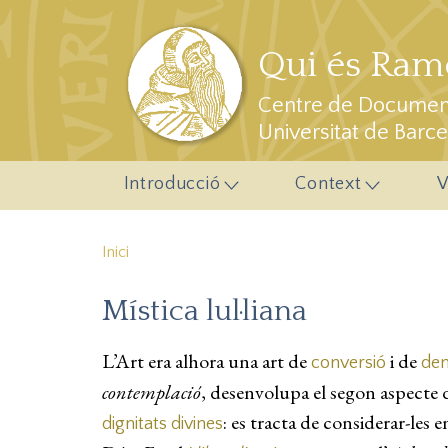
Vés al contingut
Qui és Ramo
Centre de Document
Universitat de Barc
Introducció
Context
V
Inici
Mística lul·liana
L’Art era alhora una art de
i de
conversió
dem
contemplació
, desenvolupa el segon aspecte de
: es tracta de considerar-les 
dignitats divines