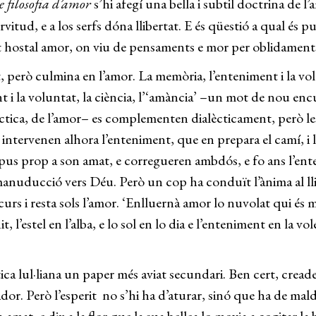
e filosofia d’amor
s’hi afegí una bella i subtil doctrina de 
itud, e a los serfs dóna llibertat. E és qüestió a qual és pu
et hostal amor, on viu de pensaments e mor per oblidaments..
, però culmina en l’amor. La memòria, l’enteniment i la vol
nt i la voluntat, la ciència, l’‘amància’ –un mot de nou enc
ctica, de l’amor– es complementen dialècticament, però les
mat intervenen alhora l’enteniment, que en prepara el camí, 
ra pus prop a son amat, e corregueren ambdós, e fo ans l’ent
manuducció vers Déu. Però un cop ha conduït l’ànima al llind
curs i resta sols l’amor. ‘Enlluernà amor lo nuvolat qui és me
, l’estel en l’alba, e lo sol en lo dia e l’enteniment en la v
ica lul·liana un paper més aviat secundari. Ben cert, creades
dor. Però l’esperit no s’hi ha d’aturar, sinó que ha de malda