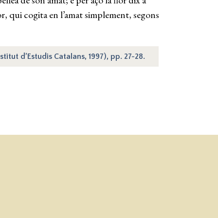
ellea de son amat; e per açò la flor dix a
or, qui cogita en l’amat simplement, segons
stitut d’Estudis Catalans, 1997), pp. 27-28.