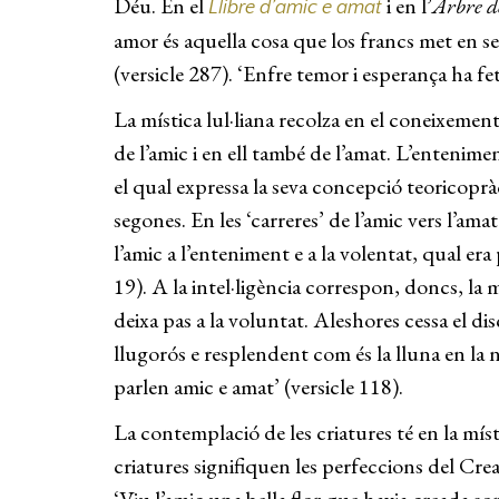
Déu. En el
i en l’
Arbre d
Llibre d’amic e amat
amor és aquella cosa que los francs met en serv
(versicle 287). ‘Enfre temor i esperança ha f
La mística lul·liana recolza en el coneixement
de l’amic i en ell també de l’amat. L’entenime
el qual expressa la seva concepció teoricoprà
segones. En les ‘carreres’ de l’amic vers l’a
l’amic a l’enteniment e a la volentat, qual e
19). A la intel·ligència correspon, doncs, la 
deixa pas a la voluntat. Aleshores cessa el dis
llugorós e resplendent com és la lluna en la nit
parlen amic e amat’ (versicle 118).
La contemplació de les criatures té en la míst
criatures signifiquen les perfeccions del Crea