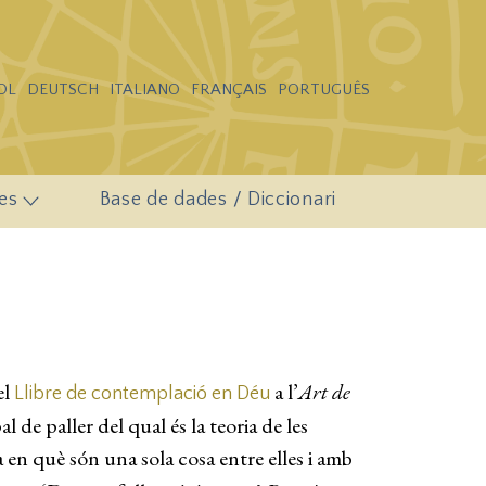
OL
DEUTSCH
ITALIANO
FRANÇAIS
PORTUGUÊS
es
Base de dades / Diccionari
el
a l’
Art de
Llibre de contemplació en Déu
 de paller del qual és la teoria de les
ra en què són una sola cosa entre elles i amb