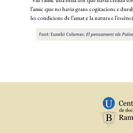
‘Viu l’amic una bella flor que havia creada son 
l’amic que no havia grans cogitacions e dura
les condicions de l’amat e la natura e l’essènc
Font: Eusebi Colomer,
El pensament als Païso