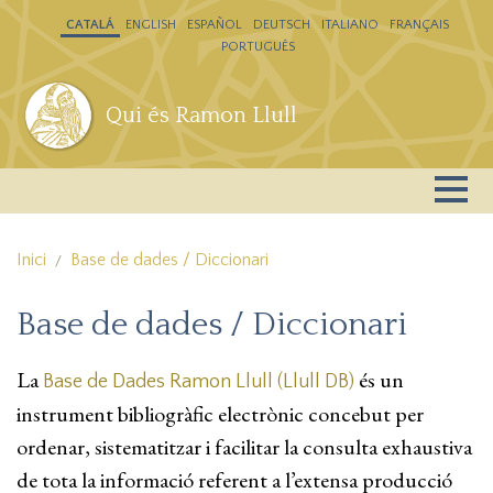
Vés al contingut
CATALÁ
ENGLISH
ESPAÑOL
DEUTSCH
ITALIANO
FRANÇAIS
PORTUGUÊS
Qui és Ramon Llull
Inici
Base de dades / Diccionari
Base de dades / Diccionari
La
és un
Base de Dades Ramon Llull (Llull DB)
instrument bibliogràfic electrònic concebut per
ordenar, sistematitzar i facilitar la consulta exhaustiva
de tota la informació referent a l’extensa producció