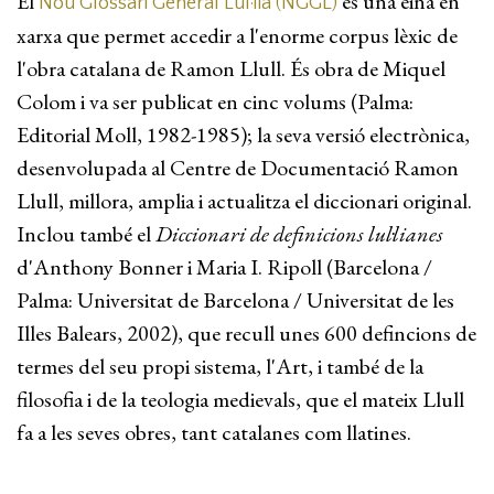
El
és una eina en
Nou Glossari General Lul·lià (NGGL)
xarxa que permet accedir a l'enorme corpus lèxic de
l'obra catalana de Ramon Llull. És obra de Miquel
Colom i va ser publicat en cinc volums (Palma:
Editorial Moll, 1982-1985); la seva versió electrònica,
desenvolupada al Centre de Documentació Ramon
Llull, millora, amplia i actualitza el diccionari original.
Inclou també el
Diccionari de definicions lul·lianes
d'Anthony Bonner i Maria I. Ripoll (Barcelona /
Palma: Universitat de Barcelona / Universitat de les
Illes Balears, 2002), que recull unes 600 defincions de
termes del seu propi sistema, l'Art, i també de la
filosofia i de la teologia medievals, que el mateix Llull
fa a les seves obres, tant catalanes com llatines.