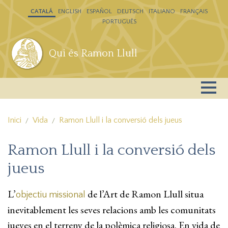
Vés al contingut
CATALÁ
ENGLISH
ESPAÑOL
DEUTSCH
ITALIANO
FRANÇAIS
PORTUGUÊS
Qui és Ramon Llull
Inici
Vida
Ramon Llull i la conversió dels jueus
Ramon Llull i la conversió dels
jueus
L’
de l’Art de Ramon Llull situa
objectiu missional
inevitablement les seves relacions amb les comunitats
jueves en el terreny de la polèmica religiosa. En vida de