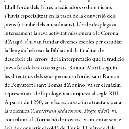
Llull l’orde dels frares predicadors o dominicans
s’havia especialitzat en la tasca de la conversió dels
jueus (i també dels musulmans). L’orde desplegava
intensament la seva activitat missionera a la Corona
d’Aragó: s’hi van fundar diverses escoles per estudiar
la llengua hebrea i la Bíblia amb la finalitat de
descobrir els ‘errors’ de la interpretació que la tradició
jueva feia dels textos sagrats. Ramon Martí, seguint
les directrius dels seus germans d’orde, sant Ramon
de Penyafort i sant Tomàs d’Aquino, va ser el màxim
representant de l’apologètica antijueva al segle XIII.
A partir de 1250, en efecte, va escriure tractats per a
la polèmica (
Capistrum judaeorum, Pugio fidei
), va
contribuir a la formació de novicis i va intentar sense
èxit de convertir el soldà de Tunis. El mètode dels