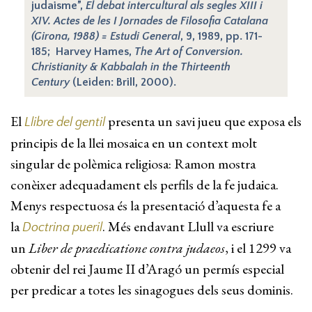
judaisme”,
El debat intercultural als segles XIII i
XIV. Actes de les I Jornades de Filosofia Catalana
(Girona, 1988) = Estudi General
, 9, 1989, pp. 171-
185; Harvey Hames,
The Art of Conversion.
Christianity & Kabbalah in the Thirteenth
Century
(Leiden: Brill, 2000).
El
presenta un savi jueu que exposa els
Llibre del gentil
principis de la llei mosaica en un context molt
singular de polèmica religiosa: Ramon mostra
conèixer adequadament els perfils de la fe judaica.
Menys respectuosa és la presentació d’aquesta fe a
la
. Més endavant Llull va escriure
Doctrina pueril
un
Liber de praedicatione contra judaeos
, i el 1299 va
obtenir del rei Jaume II d’Aragó un permís especial
per predicar a totes les sinagogues dels seus dominis.