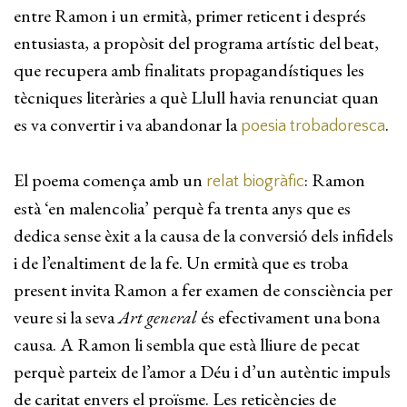
entre Ramon i un ermità, primer reticent i després
entusiasta, a propòsit del programa artístic del beat,
que recupera amb finalitats propagandístiques les
tècniques literàries a què Llull havia renunciat quan
es va convertir i va abandonar la
.
poesia trobadoresca
El poema comença amb un
: Ramon
relat biogràfic
està ‘en malencolia’ perquè fa trenta anys que es
dedica sense èxit a la causa de la conversió dels infidels
i de l’enaltiment de la fe. Un ermità que es troba
present invita Ramon a fer examen de consciència per
veure si la seva
Art general
és efectivament una bona
causa. A Ramon li sembla que està lliure de pecat
perquè parteix de l’amor a Déu i d’un autèntic impuls
de caritat envers el proïsme. Les reticències de