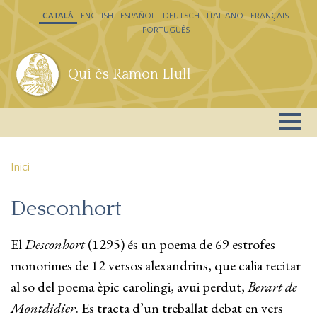
Vés al contingut
CATALÁ
ENGLISH
ESPAÑOL
DEUTSCH
ITALIANO
FRANÇAIS
PORTUGUÊS
Qui és Ramon Llull
Inici
Desconhort
El
Desconhort
(1295) és un poema de 69 estrofes
monorimes de 12 versos alexandrins, que calia recitar
al so del poema èpic carolingi, avui perdut,
Berart de
Montdidier
. Es tracta d’un treballat debat en vers