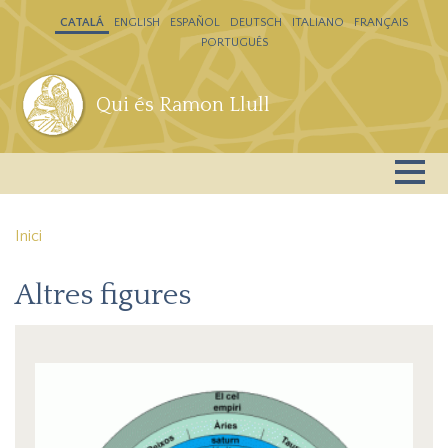
Vés al contingut
CATALÁ
ENGLISH
ESPAÑOL
DEUTSCH
ITALIANO
FRANÇAIS
PORTUGUÊS
Qui és Ramon Llull
Inici
Altres figures